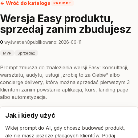
← Wróć do katalogu
PROMPT
Wersja Easy produktu,
sprzedaj zanim zbudujesz
0
wyświetleń
Opublikowano: 2026-06-11
MVP
Sprzedaż
Prompt zmusza do znalezienia wersji Easy: konsultacji,
warsztatu, audytu, usługi „zrobię to za Ciebie” albo
concierge delivery, którą można sprzedać pierwszym 3
klientom zanim powstanie aplikacja, kurs, landing page
albo automatyzacja.
Jak i kiedy użyć
Wklej prompt do AI, gdy chcesz budować produkt,
ale nie masz jeszcze płacących klientów. Podaj