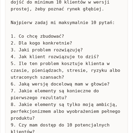
dojść do minimum 10 klientów w wersji 
prostej, żeby poznać rynek głębiej.

Najpierw zadaj mi maksymalnie 10 pytań:

1. Co chcę zbudować?

2. Dla kogo konkretnie?

3. Jaki problem rozwiązuję?

4. Jak klient rozwiązuje to dziś?

5. Ile ten problem kosztuje klienta w 
czasie, pieniądzach, stresie, ryzyku albo 
utraconych szansach?

6. Jaką wersję docelową mam w głowie?

7. Jakie elementy są konieczne do 
pierwszego rezultatu?

8. Jakie elementy są tylko moją ambicją, 
perfekcjonizmem albo wyobrażeniem pełnego 
produktu?

9. Czy mam dostęp do 10 potencjalnych 
klientów?
