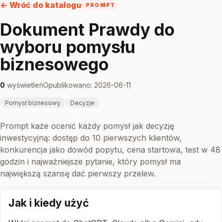
← Wróć do katalogu
PROMPT
Dokument Prawdy do
wyboru pomysłu
biznesowego
0
wyświetleń
Opublikowano: 2026-06-11
Pomysł biznesowy
Decyzje
Prompt każe ocenić każdy pomysł jak decyzję
inwestycyjną: dostęp do 10 pierwszych klientów,
konkurencja jako dowód popytu, cena startowa, test w 48
godzin i najważniejsze pytanie, który pomysł ma
największą szansę dać pierwszy przelew.
Jak i kiedy użyć