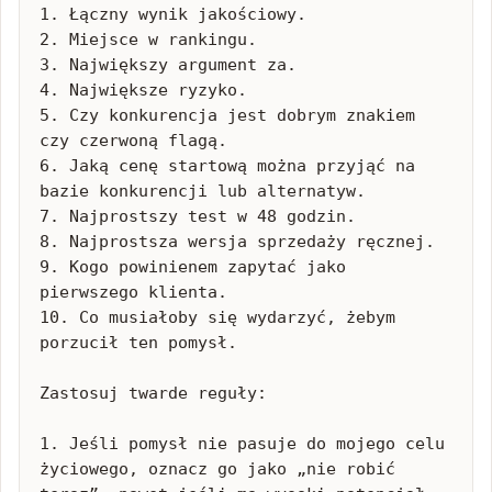
1. Łączny wynik jakościowy.

2. Miejsce w rankingu.

3. Największy argument za.

4. Największe ryzyko.

5. Czy konkurencja jest dobrym znakiem 
czy czerwoną flagą.

6. Jaką cenę startową można przyjąć na 
bazie konkurencji lub alternatyw.

7. Najprostszy test w 48 godzin.

8. Najprostsza wersja sprzedaży ręcznej.

9. Kogo powinienem zapytać jako 
pierwszego klienta.

10. Co musiałoby się wydarzyć, żebym 
porzucił ten pomysł.

Zastosuj twarde reguły:

1. Jeśli pomysł nie pasuje do mojego celu 
życiowego, oznacz go jako „nie robić 