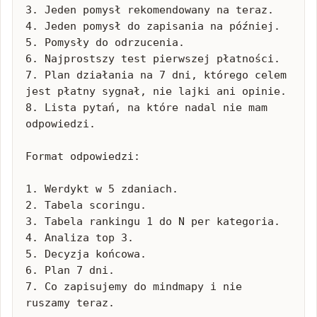
3. Jeden pomysł rekomendowany na teraz.

4. Jeden pomysł do zapisania na później.

5. Pomysły do odrzucenia.

6. Najprostszy test pierwszej płatności.

7. Plan działania na 7 dni, którego celem 
jest płatny sygnał, nie lajki ani opinie.

8. Lista pytań, na które nadal nie mam 
odpowiedzi.

Format odpowiedzi:

1. Werdykt w 5 zdaniach.

2. Tabela scoringu.

3. Tabela rankingu 1 do N per kategoria.

4. Analiza top 3.

5. Decyzja końcowa.

6. Plan 7 dni.

7. Co zapisujemy do mindmapy i nie 
ruszamy teraz.
