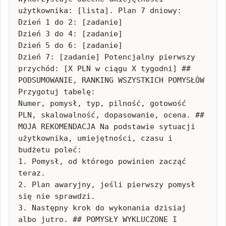
użytkownika: [lista]. Plan 7 dniowy:

Dzień 1 do 2: [zadanie]

Dzień 3 do 4: [zadanie]

Dzień 5 do 6: [zadanie]

Dzień 7: [zadanie] Potencjalny pierwszy 
przychód: [X PLN w ciągu X tygodni] ## 
PODSUMOWANIE, RANKING WSZYSTKICH POMYSŁÓW 
Przygotuj tabelę:

Numer, pomysł, typ, pilność, gotowość 
PLN, skalowalność, dopasowanie, ocena. ## 
MOJA REKOMENDACJA Na podstawie sytuacji 
użytkownika, umiejętności, czasu i 
budżetu poleć:

1. Pomysł, od którego powinien zacząć 
teraz.

2. Plan awaryjny, jeśli pierwszy pomysł 
się nie sprawdzi.

3. Następny krok do wykonania dzisiaj 
albo jutro. ## POMYSŁY WYKLUCZONE I 