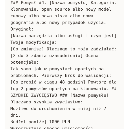
### Pomysł #4: [Nazwa pomysłu] Kategoria: 
klonowanie, open source albo nowy model 
cenowy albo nowa nisza albo nowa 
geografia albo nowy przypadek użycia. 
Oryginał:

[Nazwa narzędzia albo usługi i czym jest] 
Twoja modyfikacja:

[Co zmienisz] Dlaczego to może zadziałać:

[2 do 3 zdania uzasadnienia] Ocena 
potencjału:

Tak samo jak w pomysłach opartych na 
problemach. Pierwszy krok do walidacji:

[Co zrobić w ciągu 48 godzin] Powtórz dla 
top 2 pomysłów opartych na klonowaniu. ## 
SZYBKIE ZWYCIĘSTWO ### [Nazwa pomysłu] 
Dlaczego szybkie zwycięstwo:

Możliwe do uruchomienia w mniej niż 7 
dni.

Budżet poniżej 1000 PLN.

Wykorzystuje obecne umiejętności 