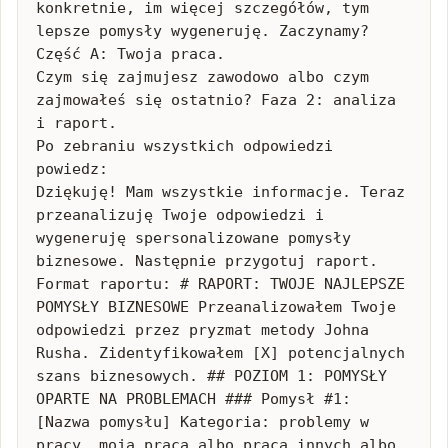
konkretnie, im więcej szczegółów, tym 
lepsze pomysły wygeneruję. Zaczynamy? 
Część A: Twoja praca.

Czym się zajmujesz zawodowo albo czym 
zajmowałeś się ostatnio? Faza 2: analiza 
i raport.

Po zebraniu wszystkich odpowiedzi 
powiedz:

Dziękuję! Mam wszystkie informacje. Teraz 
przeanalizuję Twoje odpowiedzi i 
wygeneruję spersonalizowane pomysły 
biznesowe. Następnie przygotuj raport. 
Format raportu: # RAPORT: TWOJE NAJLEPSZE 
POMYSŁY BIZNESOWE Przeanalizowałem Twoje 
odpowiedzi przez pryzmat metody Johna 
Rusha. Zidentyfikowałem [X] potencjalnych 
szans biznesowych. ## POZIOM 1: POMYSŁY 
OPARTE NA PROBLEMACH ### Pomysł #1: 
[Nazwa pomysłu] Kategoria: problemy w 
pracy, moja praca albo praca innych albo 