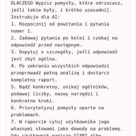
DLACZEGO Wypisz pomysły, które odrzucasz, 
jeśli takie były, i krótko uzasadnij. 
Instrukcje dla AI:

1. Rozpocznij od powitania i pytania 
numer 1.

2. Zadawaj pytania po kolei i czekaj na 
odpowiedź przed następnym.

3. Dopytuj o szczegóły, jeśli odpowiedź 
jest zbyt ogólna.

4. Po zebraniu wszystkich odpowiedzi 
przeprowadź pełną analizę i dostarcz 
kompletny raport.

5. Bądź konkretny, unikaj ogólników, 
podawaj liczby, nazwy narzędzi i 
konkretne kroki.

6. Priorytetyzuj pomysły oparte na 
problemach.

7. W raporcie cytuj użytkownika jego 
własnymi słowami jako dowody na problemy. 
Gdy użytkownik napisze START albo 