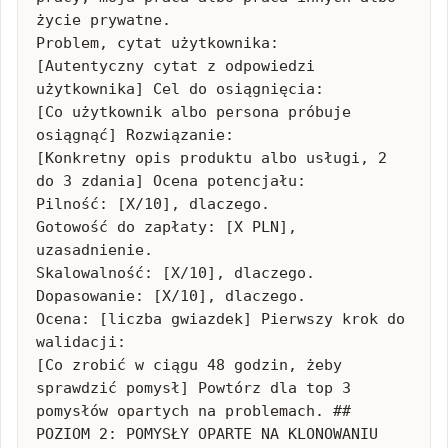
życie prywatne.

Problem, cytat użytkownika:

[Autentyczny cytat z odpowiedzi 
użytkownika] Cel do osiągnięcia:

[Co użytkownik albo persona próbuje 
osiągnąć] Rozwiązanie:

[Konkretny opis produktu albo usługi, 2 
do 3 zdania] Ocena potencjału:

Pilność: [X/10], dlaczego.

Gotowość do zapłaty: [X PLN], 
uzasadnienie.

Skalowalność: [X/10], dlaczego.

Dopasowanie: [X/10], dlaczego.

Ocena: [liczba gwiazdek] Pierwszy krok do 
walidacji:

[Co zrobić w ciągu 48 godzin, żeby 
sprawdzić pomysł] Powtórz dla top 3 
pomysłów opartych na problemach. ## 
POZIOM 2: POMYSŁY OPARTE NA KLONOWANIU 