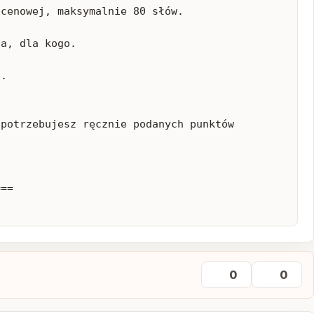
cenowej, maksymalnie 80 słów.

a, dla kogo.

.

potrzebujesz ręcznie podanych punktów 
==

0
0