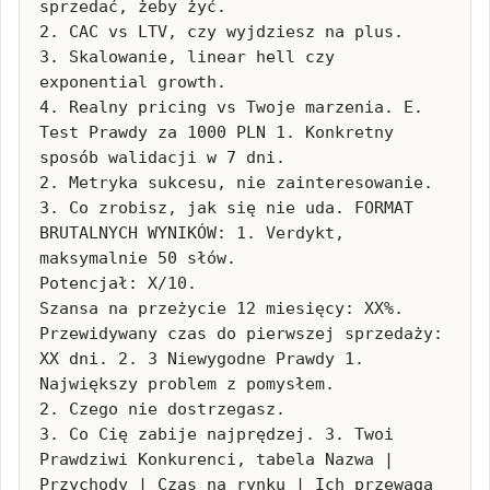
sprzedać, żeby żyć.

2. CAC vs LTV, czy wyjdziesz na plus.

3. Skalowanie, linear hell czy 
exponential growth.

4. Realny pricing vs Twoje marzenia. E. 
Test Prawdy za 1000 PLN 1. Konkretny 
sposób walidacji w 7 dni.

2. Metryka sukcesu, nie zainteresowanie.

3. Co zrobisz, jak się nie uda. FORMAT 
BRUTALNYCH WYNIKÓW: 1. Verdykt, 
maksymalnie 50 słów.

Potencjał: X/10.

Szansa na przeżycie 12 miesięcy: XX%.

Przewidywany czas do pierwszej sprzedaży: 
XX dni. 2. 3 Niewygodne Prawdy 1. 
Największy problem z pomysłem.

2. Czego nie dostrzegasz.

3. Co Cię zabije najprędzej. 3. Twoi 
Prawdziwi Konkurenci, tabela Nazwa | 
Przychody | Czas na rynku | Ich przewaga 