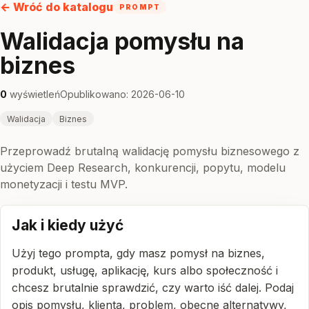
← Wróć do katalogu
PROMPT
Walidacja pomysłu na
biznes
0
wyświetleń
Opublikowano: 2026-06-10
Walidacja
Biznes
Przeprowadź brutalną walidację pomysłu biznesowego z
użyciem Deep Research, konkurencji, popytu, modelu
monetyzacji i testu MVP.
Jak i kiedy użyć
Użyj tego prompta, gdy masz pomysł na biznes,
produkt, usługę, aplikację, kurs albo społeczność i
chcesz brutalnie sprawdzić, czy warto iść dalej. Podaj
opis pomysłu, klienta, problem, obecne alternatywy,