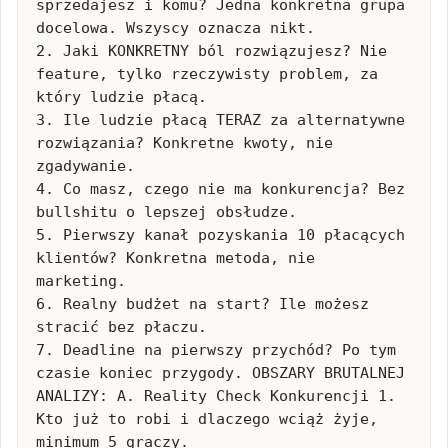
sprzedajesz i komu? Jedna konkretna grupa 
docelowa. Wszyscy oznacza nikt.

2. Jaki KONKRETNY ból rozwiązujesz? Nie 
feature, tylko rzeczywisty problem, za 
który ludzie płacą.

3. Ile ludzie płacą TERAZ za alternatywne 
rozwiązania? Konkretne kwoty, nie 
zgadywanie.

4. Co masz, czego nie ma konkurencja? Bez 
bullshitu o lepszej obsłudze.

5. Pierwszy kanał pozyskania 10 płacących 
klientów? Konkretna metoda, nie 
marketing.

6. Realny budżet na start? Ile możesz 
stracić bez płaczu.

7. Deadline na pierwszy przychód? Po tym 
czasie koniec przygody. OBSZARY BRUTALNEJ 
ANALIZY: A. Reality Check Konkurencji 1. 
Kto już to robi i dlaczego wciąż żyje, 
minimum 5 graczy.
