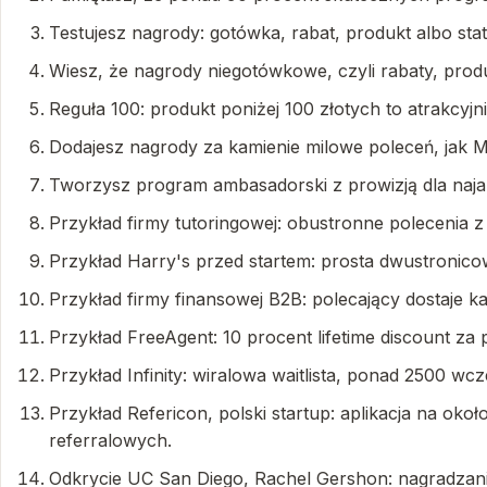
Testujesz nagrody: gotówka, rabat, produkt albo statu
Wiesz, że nagrody niegotówkowe, czyli rabaty, produ
Reguła 100: produkt poniżej 100 złotych to atrakcyjn
Dodajesz nagrody za kamienie milowe poleceń, jak M
Tworzysz program ambasadorski z prowizją dla najak
Przykład firmy tutoringowej: obustronne polecenia
Przykład Harry's przed startem: prosta dwustronicow
Przykład firmy finansowej B2B: polecający dostaje 
Przykład FreeAgent: 10 procent lifetime discount za p
Przykład Infinity: wiralowa waitlista, ponad 2500 wc
Przykład Refericon, polski startup: aplikacja na ok
referralowych.
Odkrycie UC San Diego, Rachel Gershon: nagradzanie