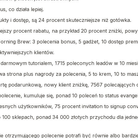
s, co działa lepiej.
kty i dostęp, są 24 procent skuteczniejsze niż gotówka.
iejszy procent rabatu, na przykład 20 procent zniżki, powyż
orning Brew: 3 polecenia bonus, 5 gadżet, 10 dostęp prem
tywniejszych klientów.
 z darmowym tutorialem, 1715 poleconych leadów w 10 mies
a strona plus nagrody za polecenia, 5 to krem, 10 to masz
kartę podarunkową, nowy klient zniżkę, 7567 polecających 
olecenie, kumuluje się, ponad 10 poleceń to status evangeli
zesnych użytkowników, 75 procent invitation to signup conv
oło 100 sklepach, ponad 34 000 złotych przychodu dla jedn
 otrzymującego polecenie potrafi być równie albo bardzie