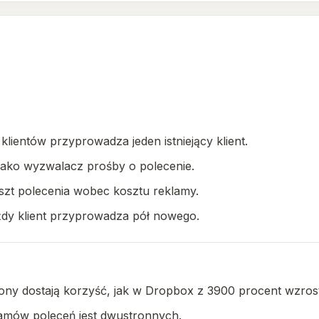
lientów przyprowadza jeden istniejący klient.
a jako wyzwalacz prośby o polecenie.
oszt polecenia wobec kosztu reklamy.
ażdy klient przyprowadza pół nowego.
cony dostają korzyść, jak w Dropbox z 3900 procent wzros
amów poleceń jest dwustronnych.