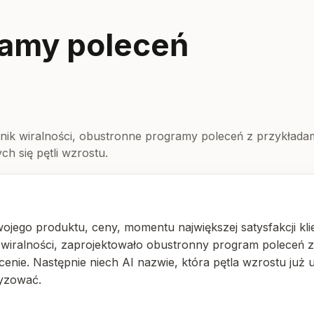
gramy poleceń
ynnik wiralności, obustronne programy poleceń z przykłada
h się pętli wzrostu.
ojego produktu, ceny, momentu największej satysfakcji klie
 wiralności, zaprojektowało obustronny program poleceń 
e. Następnie niech AI nazwie, która pętla wzrostu już u C
tyzować.