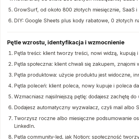
GrowSurf, od około 800 złotych miesięcznie, SaaS i 
DIY: Google Sheets plus kody rabatowe, 0 złotych na
Pętle wzrostu, identyfikacja i wzmocnienie
Pętla treści: klient tworzy treści, nowi widzą, kupują
Pętla społeczna: klient chwali się zakupem, znajomi w
Pętla produktowa: użycie produktu jest widoczne, inn
Pętla poleceń: klient poleca, nowy kupuje i poleca d
Wzmacniasz najsilniejszą pętlę: dodajesz zachętę do
Dodajesz automatyczny wyzwalacz, czyli mail albo S
Tworzysz roczne albo miesięczne podsumowanie osiąg
LinkedIn.
Pętla community-led, jak Notion: społeczność tworzy t