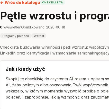
← Wróć do katalogu
CHECKLISTA
Pętle wzrostu i pro
0
wyświetleń
Opublikowano: 2026-06-18
Programy poleceń
Wzrost
Checklista budowania wiralności i pętli wzrostu: współcz
LinkedIn oraz identyfikacja i wzmacnianie samonakręcającyc
Jak i kiedy użyć
Skopiuj tę checklistę do asystenta AI razem z opisem sw
AI, żeby policzyło albo oszacowało Twój współczynnik
wskazało, w którym momencie wyzwolić prośbę o poleceni
poleceń, i zaproponuje, jak ją wzmocnić oraz zautoma