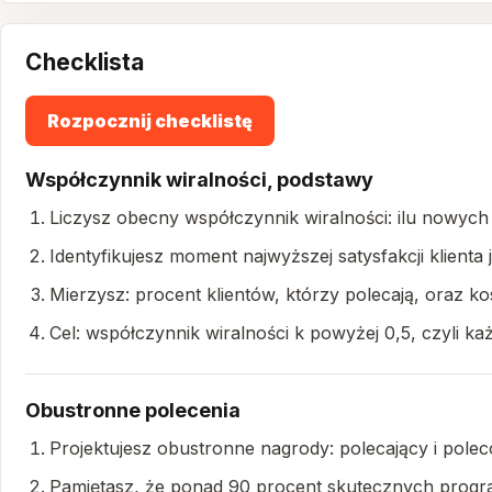
Checklista
Rozpocznij checklistę
Współczynnik wiralności, podstawy
Liczysz obecny współczynnik wiralności: ilu nowych k
Identyfikujesz moment najwyższej satysfakcji klient
Mierzysz: procent klientów, którzy polecają, oraz k
Cel: współczynnik wiralności k powyżej 0,5, czyli k
Obustronne polecenia
Projektujesz obustronne nagrody: polecający i pole
Pamiętasz, że ponad 90 procent skutecznych progr