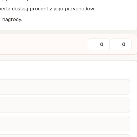
perta dostają procent z jego przychodów.
e nagrody.
0
0