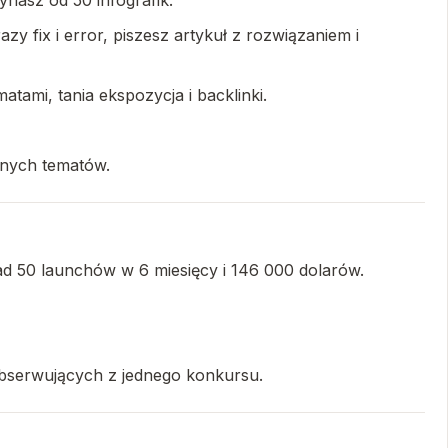
zynasz od 50 infografik.
y fix i error, piszesz artykuł z rozwiązaniem i
atami, tania ekspozycja i backlinki.
żonych tematów.
ad 50 launchów w 6 miesięcy i 146 000 dolarów.
obserwujących z jednego konkursu.