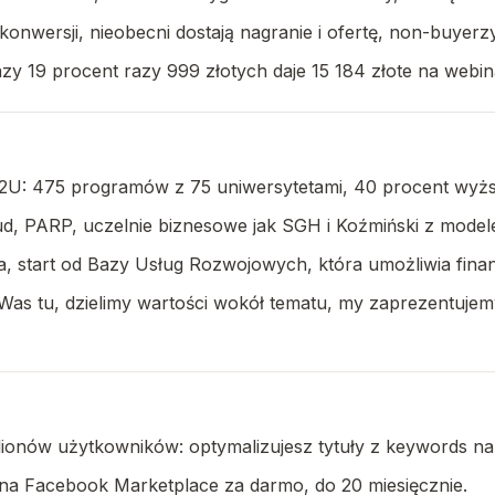
 konwersji, nieobecni dostają nagranie i ofertę, non-buyerz
azy 19 procent razy 999 złotych daje 15 184 złote na webin
l 2U: 475 programów z 75 uniwersytetami, 40 procent wyż
oud, PARP, uczelnie biznesowe jak SGH i Koźmiński z mode
a, start od Bazy Usług Rozwojowych, która umożliwia finan
 Was tu, dzielimy wartości wokół tematu, my zaprezentu
ilionów użytkowników: optymalizujesz tytuły z keywords 
 na Facebook Marketplace za darmo, do 20 miesięcznie.