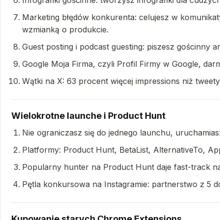
Infografiki gościnne: tworzysz infografiki dla cudzyc
Marketing błędów konkurenta: celujesz w komunikaty 
wzmianką o produkcie.
Guest posting i podcast guesting: piszesz gościnny a
Google Moja Firma, czyli Profil Firmy w Google, dar
Wątki na X: 63 procent więcej impressions niż tweet
Wielokrotne launche i Product Hunt
Nie ograniczasz się do jednego launchu, uruchamias
Platformy: Product Hunt, BetaList, AlternativeTo, 
Popularny hunter na Product Hunt daje fast-track n
Pętla konkursowa na Instagramie: partnerstwo z 5 
Kupowanie starych Chrome Extensions