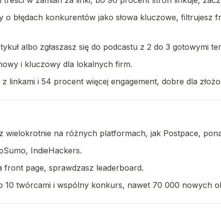
h treści w zamian za linki, bo 96 procent stron linkuje, zac
o błędach konkurentów jako słowa kluczowe, filtrujesz fraz
rtykuł albo zgłaszasz się do podcastu z 2 do 3 gotowymi tem
mowy i kluczowy dla lokalnych firm.
y z linkami i 54 procent więcej engagement, dobre dla zło
z wielokrotnie na różnych platformach, jak Postpace, pon
AppSumo, IndieHackers.
a front page, sprawdzasz leaderboard.
do 10 twórcami i wspólny konkurs, nawet 70 000 nowych 