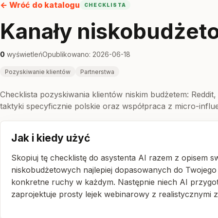
← Wróć do katalogu
CHECKLISTA
Kanały niskobudżeto
0
wyświetleń
Opublikowano: 2026-06-18
Pozyskiwanie klientów
Partnerstwa
Checklista pozyskiwania klientów niskim budżetem: Reddit,
taktyki specyficznie polskie oraz współpraca z micro-influ
Jak i kiedy użyć
Skopiuj tę checklistę do asystenta AI razem z opisem s
niskobudżetowych najlepiej dopasowanych do Twojego pr
konkretne ruchy w każdym. Następnie niech AI przygotuj
zaprojektuje prosty lejek webinarowy z realistycznymi z