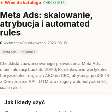
← Wróć do katalogu
CHECKLISTA
Meta Ads: skalowanie,
atrybucja i automated
rules
0
wyświetleń
Opublikowano: 2026-06-18
Meta Ads
Atrybucja
Checklista zaawansowanego prowadzenia Meta Ads:
model alokacji budżetu 70/20/10, skalowanie wertykalne i
horyzontalne, migracja ABO do CBO, atrybucja po iOS 14
z Conversions API i UTM oraz reguły automatyczne kill,
scale i alert.
Jak i kiedy użyć