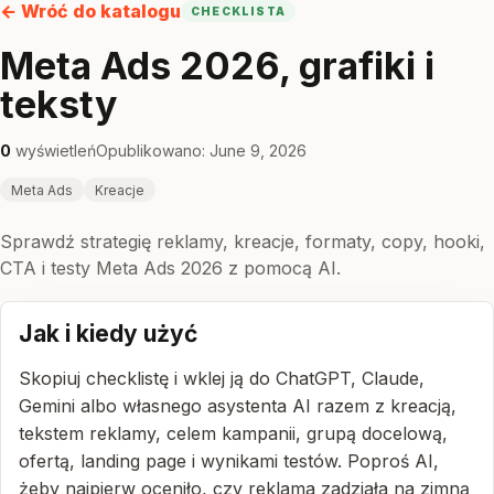
← Wróć do katalogu
CHECKLISTA
Meta Ads 2026, grafiki i
teksty
0
wyświetleń
Opublikowano: June 9, 2026
Meta Ads
Kreacje
Sprawdź strategię reklamy, kreacje, formaty, copy, hooki,
CTA i testy Meta Ads 2026 z pomocą AI.
Jak i kiedy użyć
Skopiuj checklistę i wklej ją do ChatGPT, Claude,
Gemini albo własnego asystenta AI razem z kreacją,
tekstem reklamy, celem kampanii, grupą docelową,
ofertą, landing page i wynikami testów. Poproś AI,
żeby najpierw oceniło, czy reklama zadziała na zimną