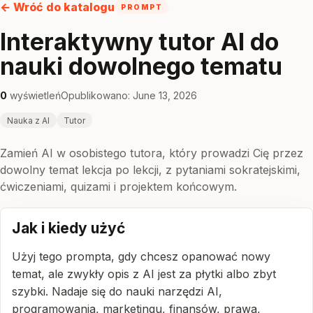
← Wróć do katalogu
PROMPT
Interaktywny tutor AI do
nauki dowolnego tematu
0
wyświetleń
Opublikowano: June 13, 2026
Nauka z AI
Tutor
Zamień AI w osobistego tutora, który prowadzi Cię przez
dowolny temat lekcja po lekcji, z pytaniami sokratejskimi,
ćwiczeniami, quizami i projektem końcowym.
Jak i kiedy użyć
Użyj tego prompta, gdy chcesz opanować nowy
temat, ale zwykły opis z AI jest za płytki albo zbyt
szybki. Nadaje się do nauki narzędzi AI,
programowania, marketingu, finansów, prawa,