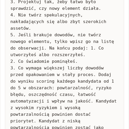
3. Projektuj tak, żeby łatwo było 
sprawdzić, czy nowy element działa.

4. Nie twórz spekulacyjnych, 
nakładających się albo zbyt szerokich 
assetów.

5. Jeśli brakuje dowodów, nie twórz 
nowego elementu, tylko wpisz go na listę 
do obserwacji. Na końcu podaj: 1. Co 
utworzyłeś albo rozszerzyłeś.

2. Co świadomie pominąłeś.

3. Co wymaga większej liczby dowodów 
przed opakowaniem w stały proces. Dodaj 
do wyniku scoring każdego kandydata od 1 
do 5 w obszarach: powtarzalność, ryzyko 
błędu, oszczędność czasu, łatwość 
automatyzacji i wpływ na jakość. Kandydat 
z wysokim ryzykiem i wysoką 
powtarzalnością powinien dostać 
priorytet. Kandydat z niską 
powtarzalnością powinien zostać jako 