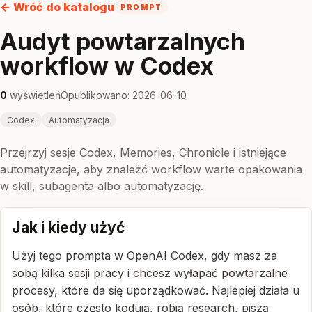
← Wróć do katalogu
PROMPT
Audyt powtarzalnych
workflow w Codex
0
wyświetleń
Opublikowano: 2026-06-10
Codex
Automatyzacja
Przejrzyj sesje Codex, Memories, Chronicle i istniejące
automatyzacje, aby znaleźć workflow warte opakowania
w skill, subagenta albo automatyzację.
Jak i kiedy użyć
Użyj tego prompta w OpenAI Codex, gdy masz za
sobą kilka sesji pracy i chcesz wyłapać powtarzalne
procesy, które da się uporządkować. Najlepiej działa u
osób, które często kodują, robią research, piszą