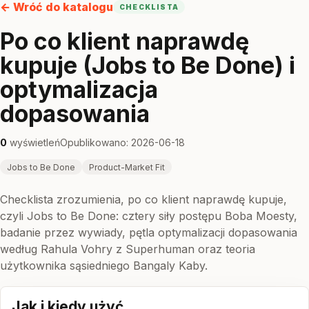
← Wróć do katalogu
CHECKLISTA
Po co klient naprawdę
kupuje (Jobs to Be Done) i
optymalizacja
dopasowania
0
wyświetleń
Opublikowano: 2026-06-18
Jobs to Be Done
Product-Market Fit
Checklista zrozumienia, po co klient naprawdę kupuje,
czyli Jobs to Be Done: cztery siły postępu Boba Moesty,
badanie przez wywiady, pętla optymalizacji dopasowania
według Rahula Vohry z Superhuman oraz teoria
użytkownika sąsiedniego Bangaly Kaby.
Jak i kiedy użyć