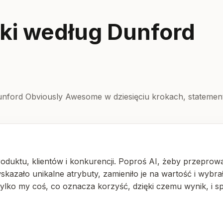
ki według Dunford
unford Obviously Awesome w dziesięciu krokach, statemen
roduktu, klientów i konkurencji. Poproś AI, żeby przeprow
wskazało unikalne atrybuty, zamieniło je na wartość i wybrał
tylko my coś, co oznacza korzyść, dzięki czemu wynik, i s