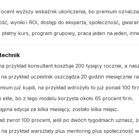
rocent wyższy wskaźnik ukończenia, bo premium oznacza 
ść, wyniki i ROI, dostęp do eksperta, społeczność, gwaran
łatny kurs, program grupowy, praca jeden na jeden, inner
technik
na przykład konsultant kosztuje 200 tysięcy rocznie, a na
, na przykład uczestnik oszczędza 20 godzin miesięcznie 
emium już kupili, na przykład wdrożyło to już ponad 100 fir
i elite, bo z tego modelu korzysta około 65 procent firm.
na edycja za kilka miesięcy, zostało kilka miejsc.
d zwrot 100 procent, jeśli po dwóch tygodniach uznasz, że 
 na przykład warsztaty plus mentoring plus społeczność war