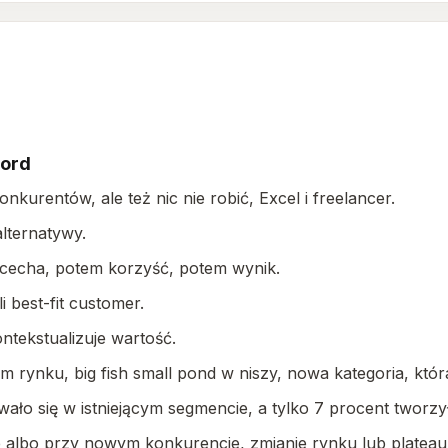
ford
konkurentów, ale też nic nie robić, Excel i freelancer.
alternatywy.
li cecha, potem korzyść, potem wynik.
li best-fit customer.
ontekstualizuje wartość.
cym rynku, big fish small pond w niszy, nowa kategoria, któ
ało się w istniejącym segmencie, a tylko 7 procent tworzy
albo przy nowym konkurencie, zmianie rynku lub plateau