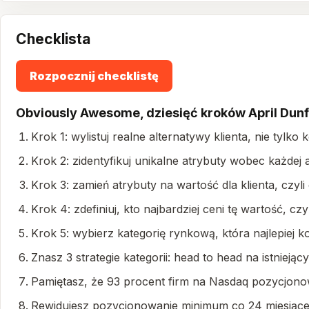
Checklista
Rozpocznij checklistę
Obviously Awesome, dziesięć kroków April Dun
Krok 1: wylistuj realne alternatywy klienta, nie tylko 
Krok 2: zidentyfikuj unikalne atrybuty wobec każdej 
Krok 3: zamień atrybuty na wartość dla klienta, czy
Krok 4: zdefiniuj, kto najbardziej ceni tę wartość, czy
Krok 5: wybierz kategorię rynkową, która najlepiej k
Znasz 3 strategie kategorii: head to head na istnieją
Pamiętasz, że 93 procent firm na Nasdaq pozycjonow
Rewidujesz pozycjonowanie minimum co 24 miesiące 