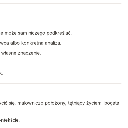
nie może sam niczego podkreślać.
wca albo konkretna analiza.
a własne znaczenie.
k.
cić się, malowniczo położony, tętniący życiem, bogata
ntekście.