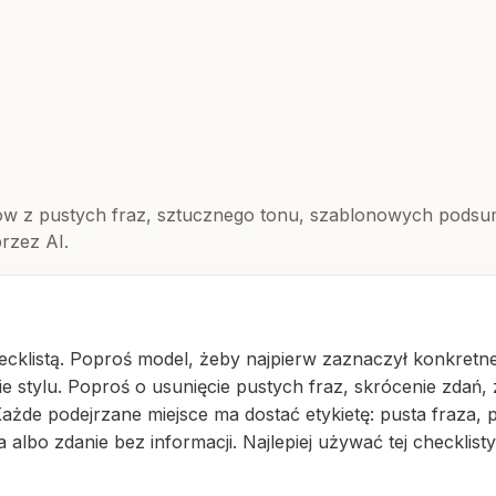
tów z pustych fraz, sztucznego tonu, szablonowych pods
rzez AI.
hecklistą. Poproś model, żeby najpierw zaznaczył konkretn
ie stylu. Poproś o usunięcie pustych fraz, skrócenie zdań
Każde podejrzane miejsce ma dostać etykietę: pusta fraza, 
bo zdanie bez informacji. Najlepiej używać tej checklisty 