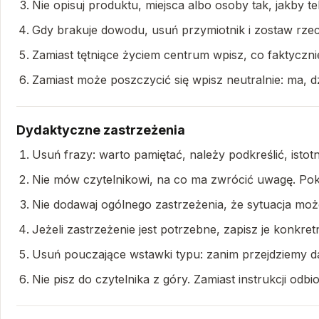
Nie opisuj produktu, miejsca albo osoby tak, jakby te
Gdy brakuje dowodu, usuń przymiotnik i zostaw rze
Zamiast tętniące życiem centrum wpisz, co faktycznie 
Zamiast może poszczycić się wpisz neutralnie: ma, dz
Dydaktyczne zastrzeżenia
Usuń frazy: warto pamiętać, należy podkreślić, isto
Nie mów czytelnikowi, na co ma zwrócić uwagę. Poka
Nie dodawaj ogólnego zastrzeżenia, że sytuacja może 
Jeżeli zastrzeżenie jest potrzebne, zapisz je konkretn
Usuń pouczające wstawki typu: zanim przejdziemy da
Nie pisz do czytelnika z góry. Zamiast instrukcji odbi