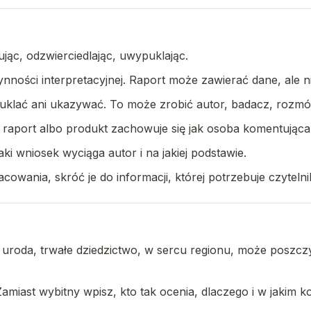
ąc, odzwierciedlając, uwypuklając.
ności interpretacyjnej. Raport może zawierać dane, ale 
uklać ani ukazywać. To może zrobić autor, badacz, rozmó
a, raport albo produkt zachowuje się jak osoba komentując
aki wniosek wyciąga autor i na jakiej podstawie.
owania, skróć je do informacji, której potrzebuje czytelni
 uroda, trwałe dziedzictwo, w sercu regionu, może poszczy
miast wybitny wpisz, kto tak ocenia, dlaczego i w jakim ko