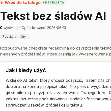
← Wróć do katalogu
CHECKLISTA
Tekst bez śladów AI
0
wyświetleń
Opublikowano: 2026-06-13
Redakcja
Styl
Rozbudowana checklista redakcyjna do czyszczenia teks
niejasnych źródeł i słów, które brzmią jak wygenerowane p
Jak i kiedy użyć
Wklej do AI tekst, który chcesz oczyścić, razem z tą c
dopiero na końcu przepisał tekst. Nie proś o wygładzen
gdzie pilnują precyzji, oraz zachowanie Twojego tonu. 
zakres, sztuczne podsumowanie, nadmiar formatowania al
sprawdzeniu faktów, źródeł i celu tekstu.