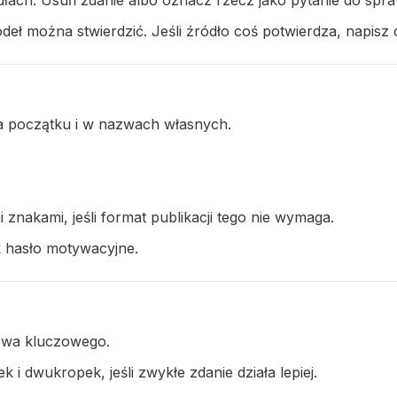
ódłach. Usuń zdanie albo oznacz rzecz jako pytanie do spr
ł można stwierdzić. Jeśli źródło coś potwierdza, napisz co
 na początku i w nazwach własnych.
znakami, jeśli format publikacji tego nie wymaga.
k hasło motywacyjne.
łowa kluczowego.
 i dwukropek, jeśli zwykłe zdanie działa lepiej.