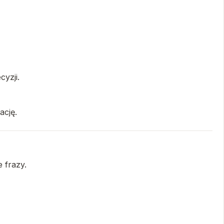
cyzji.
ację.
e frazy.