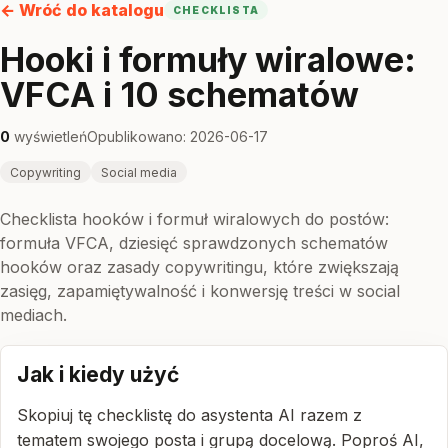
← Wróć do katalogu
CHECKLISTA
Hooki i formuły wiralowe:
VFCA i 10 schematów
0
wyświetleń
Opublikowano: 2026-06-17
Copywriting
Social media
Checklista hooków i formuł wiralowych do postów:
formuła VFCA, dziesięć sprawdzonych schematów
hooków oraz zasady copywritingu, które zwiększają
zasięg, zapamiętywalność i konwersję treści w social
mediach.
Jak i kiedy użyć
Skopiuj tę checklistę do asystenta AI razem z
tematem swojego posta i grupą docelową. Poproś AI,