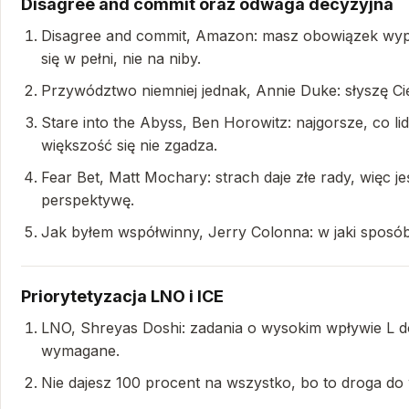
Disagree and commit oraz odwaga decyzyjna
Disagree and commit, Amazon: masz obowiązek wypowi
się w pełni, nie na niby.
Przywództwo niemniej jednak, Annie Duke: słyszę Ci
Stare into the Abyss, Ben Horowitz: najgorsze, co li
większość się nie zgadza.
Fear Bet, Matt Mochary: strach daje złe rady, więc j
perspektywę.
Jak byłem współwinny, Jerry Colonna: w jaki sposó
Priorytetyzacja LNO i ICE
LNO, Shreyas Doshi: zadania o wysokim wpływie L do
wymagane.
Nie dajesz 100 procent na wszystko, bo to droga d