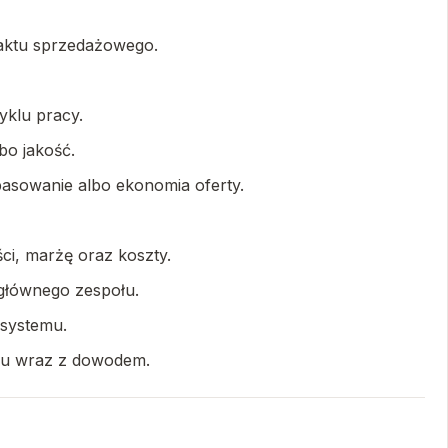
taktu sprzedażowego.
yklu pracy.
bo jakość.
pasowanie albo ekonomia oferty.
ści, marżę oraz koszty.
 głównego zespołu.
 systemu.
niku wraz z dowodem.