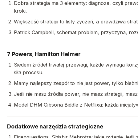
Dobra strategia ma 3 elementy: diagnoza, czyli prawd
kroki.
Większość strategii to listy życzeń, a prawdziwa stra
Patrick Campbell, schemat problem, przyczyna, roz
7 Powers, Hamilton Helmer
Siedem źródeł trwałej przewagi, każde wymaga korzyś
siła procesu.
Mamy najlepszy zespół to nie jest power, tylko bież
Jeśli nie masz źródła power, nie masz strategii, mas
Model DHM Gibsona Biddle z Netflixa: każda inicja
Dodatkowe narzędzia strategiczne
Eigenquestions, Shishir Mehrotra: jakie pytanie, jeś