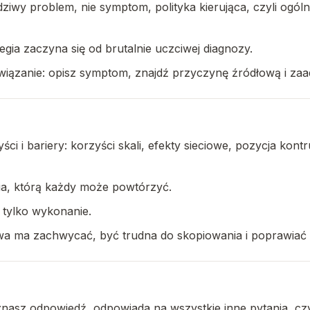
ziwy problem, nie symptom, polityka kierująca, czyli ogóln
tegia zaczyna się od brutalnie uczciwej diagnozy.
wiązanie: opisz symptom, znajdź przyczynę źródłową i zaa
ci i bariery: korzyści skali, efekty sieciowe, pozycja ko
nia, którą każdy może powtórzyć.
z tylko wykonanie.
tywa ma zachwycać, być trudna do skopiowania i poprawiać
li znasz odpowiedź, odpowiada na wszystkie inne pytania, cz