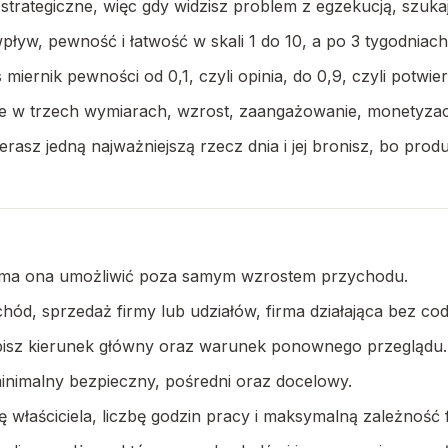
rategiczne, więc gdy widzisz problem z egzekucją, szukaj 
pływ, pewność i łatwość w skali 1 do 10, a po 3 tygodniac
us miernik pewności od 0,1, czyli opinia, do 0,9, czyli pot
e w trzech wymiarach, wzrost, zaangażowanie, monetyzac
asz jedną najważniejszą rzecz dnia i jej bronisz, bo produ
isty ma ona umożliwić poza samym wzrostem przychodu.
hód, sprzedaż firmy lub udziałów, firma działająca bez codz
apisz kierunek główny oraz warunek ponownego przeglądu.
inimalny bezpieczny, pośredni oraz docelowy.
właściciela, liczbę godzin pracy i maksymalną zależność f