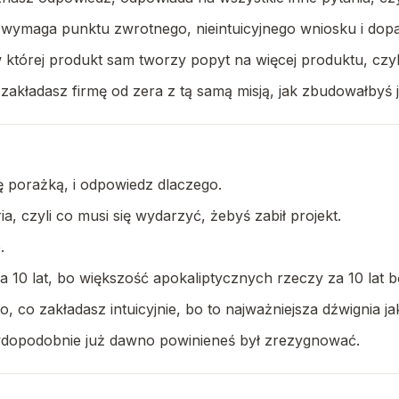
 wymaga punktu zwrotnego, nieintuicyjnego wniosku i dopa
, w której produkt sam tworzy popyt na więcej produktu, c
zakładasz firmę od zera z tą samą misją, jak zbudowałbyś j
ę porażką, i odpowiedz dlaczego.
eria, czyli co musi się wydarzyć, żebyś zabił projekt.
.
a 10 lat, bo większość apokaliptycznych rzeczy za 10 lat bę
co zakładasz intuicyjnie, bo to najważniejsza dźwignia jak
rawdopodobnie już dawno powinieneś był zrezygnować.