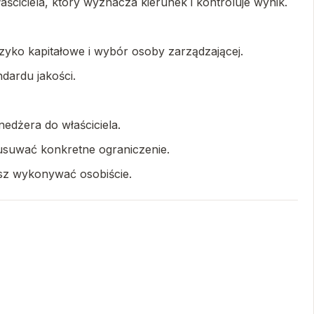
aściciela, który wyznacza kierunek i kontroluje wynik.
yzyko kapitałowe i wybór osoby zarządzającej.
ndardu jakości.
edżera do właściciela.
a usuwać konkretne ograniczenie.
iesz wykonywać osobiście.