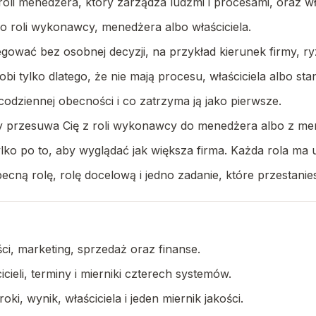
roli menedżera, który zarządza ludźmi i procesami, oraz wł
do roli wykonawcy, menedżera albo właściciela.
legować bez osobnej decyzji, na przykład kierunek firmy, r
i tylko dlatego, że nie mają procesu, właściciela albo sta
 codziennej obecności i co zatrzyma ją jako pierwsze.
óry przesuwa Cię z roli wykonawcy do menedżera albo z men
 tylko po to, aby wyglądać jak większa firma. Każda rola m
becną rolę, rolę docelową i jedno zadanie, które przestan
ci, marketing, sprzedaż oraz finanse.
cieli, terminy i mierniki czterech systemów.
ki, wynik, właściciela i jeden miernik jakości.