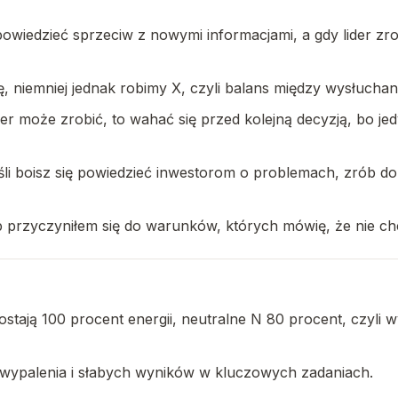
edzieć sprzeciw z nowymi informacjami, a gdy lider zrozu
ę, niemniej jednak robimy X, czyli balans między wysłucha
der może zrobić, to wahać się przed kolejną decyzją, bo jed
eśli boisz się powiedzieć inwestorom o problemach, zrób do
b przyczyniłem się do warunków, których mówię, że nie c
stają 100 procent energii, neutralne N 80 procent, czyli 
o wypalenia i słabych wyników w kluczowych zadaniach.