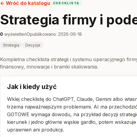
← Wróć do katalogu
CHECKLISTA
Strategia firmy i po
0
wyświetleń
Opublikowano: 2026-06-18
Strategia
Decyzje
Kompletna checklista strategii i systemu operacyjnego firm
finansowy, innowacje i bramki skalowania.
Jak i kiedy użyć
Wklej checklistę do ChatGPT, Claude, Gemini albo własn
trzema najważniejszymi problemami. AI ma przechodz
GOTOWE wymaga dowodu, na przykład decyzji strategicz
kierunek i jedno główne wąskie gardło, potem wskazuje 
uprawnień ani produkcji.