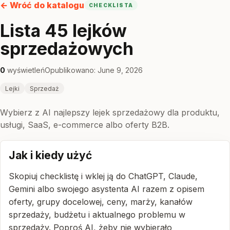
← Wróć do katalogu
CHECKLISTA
Lista 45 lejków
sprzedażowych
0
wyświetleń
Opublikowano: June 9, 2026
Lejki
Sprzedaż
Wybierz z AI najlepszy lejek sprzedażowy dla produktu,
usługi, SaaS, e-commerce albo oferty B2B.
Jak i kiedy użyć
Skopiuj checklistę i wklej ją do ChatGPT, Claude,
Gemini albo swojego asystenta AI razem z opisem
oferty, grupy docelowej, ceny, marży, kanałów
sprzedaży, budżetu i aktualnego problemu w
sprzedaży. Poproś AI, żeby nie wybierało