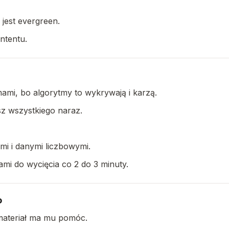
 jest evergreen.
ntentu.
mami, bo algorytmy to wykrywają i karzą.
sz wszystkiego naraz.
ami i danymi liczbowymi.
mi do wycięcia co 2 do 3 minuty.
o
 materiał ma mu pomóc.