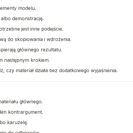
elementy modelu.
albo demonstrację.
trzebne jest inne podejście.
iwą do skopiowania i wdrożenia.
pierają głównego rezultatu.
m następnym krokiem.
dź, czy materiał działa bez dodatkowego wyjaśnienia.
materiału głównego.
jeden kontrargument.
lbo karuzelę.
anie do odbiorców.