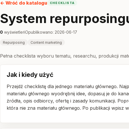
← Wróć do katalogu
CHECKLISTA
System repurposingu
0
wyświetleń
Opublikowano: 2026-06-17
Repurposing
Content marketing
Pełna checklista wyboru tematu, researchu, produkcji mater
Jak i kiedy użyć
Przejdź checklistę dla jednego materiału głównego. Najp
materiału głównego wyodrębnij idee, dopasuj je do kana
źródła, opis odbiorcy, ofertę i zasady komunikacji. Pop
która nie zna materiału głównego. Po publikacji wpisz 