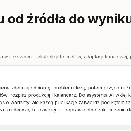
 od źródła do wynik
iału głównego, ekstrakcji formatów, adaptacji kanałowej, p
ierw zdefiniuj odbiorcę, problem i tezę, potem przygotuj ź
łów, rozpisz produkcję i kalendarz. Do asystenta AI wklej 
roś o warianty, ale każdą publikację zatwierdź pod kątem f
wyniki i decyzję o rozwinięciu, poprawie albo zakończeniu 