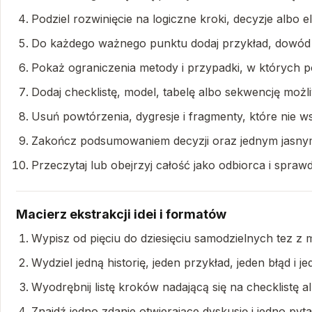
Podziel rozwinięcie na logiczne kroki, decyzje albo 
Do każdego ważnego punktu dodaj przykład, dowód 
Pokaż ograniczenia metody i przypadki, w których po
Dodaj checklistę, model, tabelę albo sekwencję możl
Usuń powtórzenia, dygresje i fragmenty, które nie ws
Zakończ podsumowaniem decyzji oraz jednym jasny
Przeczytaj lub obejrzyj całość jako odbiorca i spraw
Macierz ekstrakcji idei i formatów
Wypisz od pięciu do dziesięciu samodzielnych tez z 
Wydziel jedną historię, jeden przykład, jeden błąd i 
Wyodrębnij listę kroków nadającą się na checklistę a
Znajdź jedno zdanie otwierające dyskusję i jedno pyt